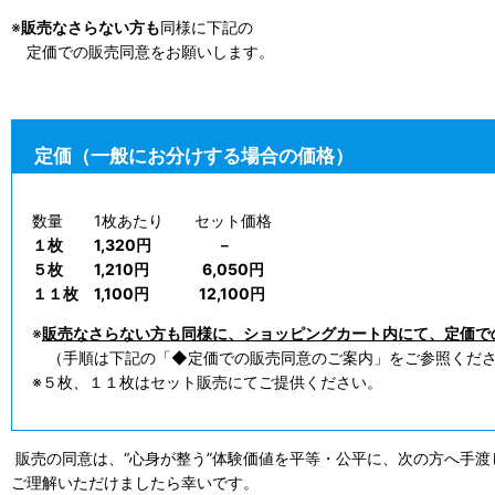
※
販売なさらない方も
同様に下記の
定価での販売同意をお願いします。
定価（一般にお分けする場合の価格）
数量 1枚あたり セット価格
１枚 1,320円 －
５枚 1,210円 6,050円
１１枚 1,100円 12,100円
※
販売なさらない方も同様に、ショッピングカート内にて、定価で
（手順は下記の「◆定価での販売同意のご案内」をご参照くだ
※５枚、１１枚はセット販売にてご提供ください。
販売の同意は、“心身が整う”体験価値を平等・公平に、次の方へ手渡
ご理解いただけましたら幸いです。