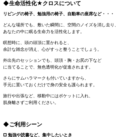
◆生命活性化★クロスについて
リビングの椅子、勉強用の椅子、自動車の座席など・・・
どんな場所でも、敷いた瞬間に、空間のノイズを消し去り、
あなたの中に眠る生命力を活性化します。
瞑想時に、頭の頭頂に置かれると、
余計な雑念が消え、心がすっと整うことでしょう。
外出先のセッションでも、頭頂・胸・お尻の下など
に当てることで、無色透明化が促進されます。
さらにサムハラマークも付いていますから、
手元に置いておくだけで身の安全も護られます。
旅行や出張など、移動中にはポケットに入れ、
肌身離さずご利用ください。
◆ご利用シーン
□ 勉強や読書など、集中したいとき