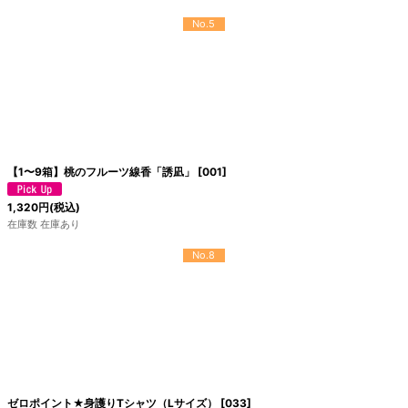
No.5
【1〜9箱】桃のフルーツ線香「誘凪」
[
001
]
1,320
円
(税込)
在庫数 在庫あり
No.8
ゼロポイント★身護りTシャツ（Lサイズ）
[
033
]