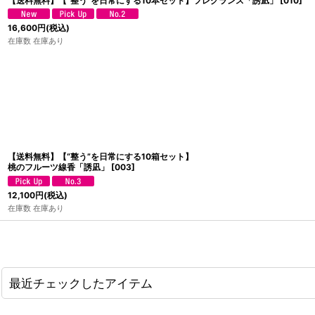
【送料無料】【“整う”を日常にする10本セット】フレグランス「誘凪」
[
010
]
16,600
円
(税込)
在庫数 在庫あり
【送料無料】【“整う”を日常にする10箱セット】
桃のフルーツ線香「誘凪」
[
003
]
12,100
円
(税込)
在庫数 在庫あり
最近チェックしたアイテム