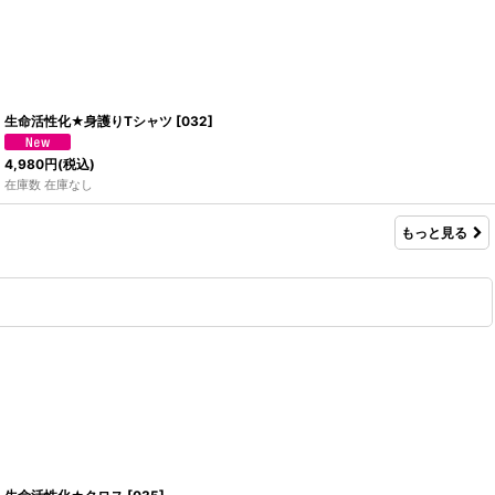
生命活性化★身護りTシャツ
[
032
]
4,980
円
(税込)
在庫数 在庫なし
もっと見る