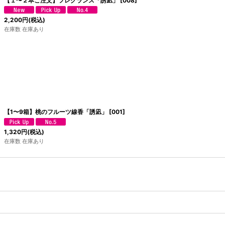
【１〜２本ご注文】フレグランス「誘凪」
[
008
]
2,200
円
(税込)
在庫数 在庫あり
【1〜9箱】桃のフルーツ線香「誘凪」
[
001
]
1,320
円
(税込)
在庫数 在庫あり