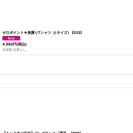
ゼロポイント★身護りTシャツ（Lサイズ）
[
033
]
4,980
円
(税込)
在庫数 在庫なし