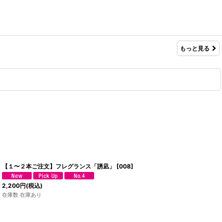
もっと見る
【１〜２本ご注文】フレグランス「誘凪」
[
008
]
2,200
円
(税込)
在庫数 在庫あり