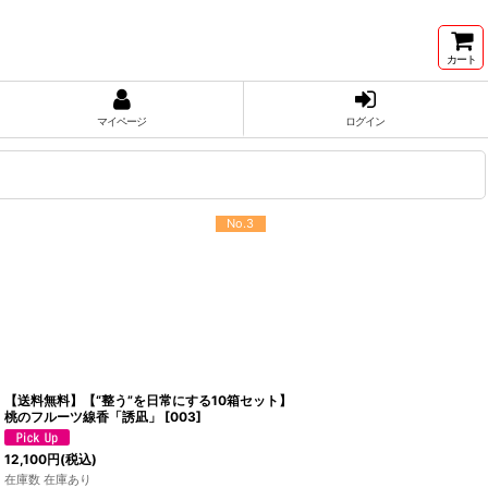
カート
マイページ
ログイン
No.3
【送料無料】【“整う”を日常にする10箱セット】
桃のフルーツ線香「誘凪」
[
003
]
12,100
円
(税込)
在庫数 在庫あり