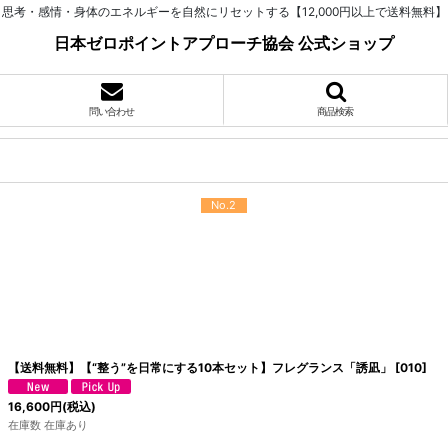
思考・感情・身体のエネルギーを自然にリセットする【12,000円以上で送料無料】
日本ゼロポイントアプローチ協会 公式ショップ
問い合わせ
商品検索
No.2
【送料無料】【“整う”を日常にする10本セット】フレグランス「誘凪」
[
010
]
16,600
円
(税込)
在庫数 在庫あり