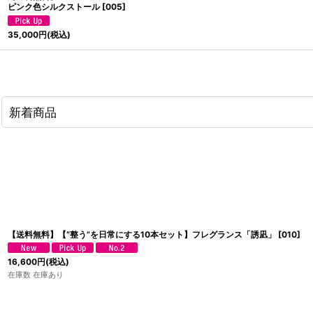
ピンク色シルクストール
[
005
]
35,000
円
(税込)
新着商品
【送料無料】【“整う”を日常にする10本セット】フレグランス「誘凪」
[
010
]
16,600
円
(税込)
在庫数 在庫あり