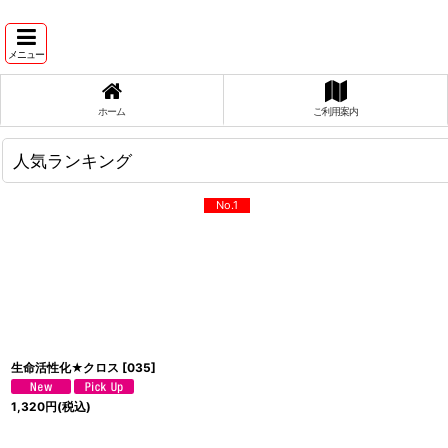
メニュー
ホーム
ご利用案内
人気ランキング
No.1
生命活性化★クロス
[
035
]
1,320
円
(税込)