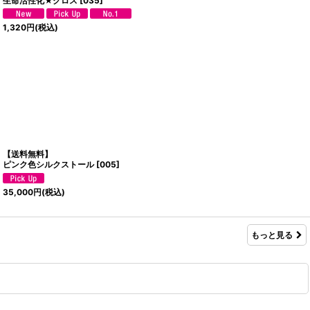
生命活性化★クロス
[
035
]
1,320
円
(税込)
【送料無料】
ピンク色シルクストール
[
005
]
35,000
円
(税込)
もっと見る