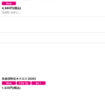
4,980
円
(税込)
在庫数 在庫なし
生命活性化★クロス
[
035
]
1,320
円
(税込)