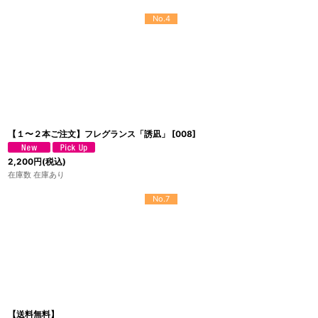
No.4
【１〜２本ご注文】フレグランス「誘凪」
[
008
]
2,200
円
(税込)
在庫数 在庫あり
No.7
【送料無料】