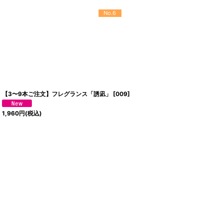
No.6
【3〜9本ご注文】フレグランス「誘凪」
[
009
]
1,960
円
(税込)