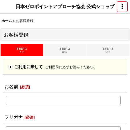
日本ゼロポイントアプローチ協会 公式ショップ
ホーム
>
お客様登録
お客様登録
STEP 1
STEP 2
STEP 3
入力
確認
完了
ご利用に際して
ご利用前に必ずお読みください。
お名前
[
必須
]
フリガナ
[
必須
]