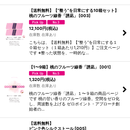
【送料無料】【“整う”を日常にする10箱セット】
桃のフルーツ線香「誘凪」
[
003
]
12,100
円
(税込)
在庫数 在庫あり
こちらは、【送料無料】【“整う”を日常にする１
０箱セット（１箱あたり1,210円）】ご注文ページ
です ※整った状態を、一時的な…
【1〜9箱】桃のフルーツ線香「誘凪」
[
001
]
1,320
円
(税込)
在庫数 在庫あり
桃のフルーツ線香「誘凪」１〜９箱の商品ページ
です 桃の甘い香りのフルーツ線香。空間をゼロ化
し、周波数を上げる ゼロポイント・アプローチ創
始者の…
【送料無料】
ピンク色シルクストール
[
005
]