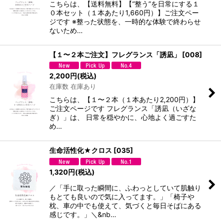
こちらは、【送料無料】【“整う”を日常にする１
０本セット（１本あたり1,660円）】ご注文ペー
ジです ※整った状態を、一時的な体験で終わらせ
ないため…
【１〜２本ご注文】フレグランス「誘凪」
[
008
]
2,200
円
(税込)
在庫数 在庫あり
こちらは、【１〜２本（１本あたり2,200円）】
ご注文ページです フレグランス「誘凪（いざな
ぎ）」は、 日常を穏やかに、心地よく過ごすた
め…
生命活性化★クロス
[
035
]
1,320
円
(税込)
／「手に取った瞬間に、ふわっとしていて肌触り
もとても良いので気に入ってます。」「椅子や
枕、車の中でも使えて、気づくと毎日そばにある
感じです。」＼&nb…