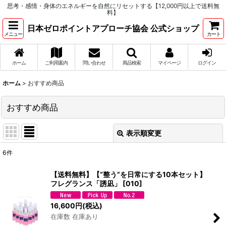
思考・感情・身体のエネルギーを自然にリセットする【12,000円以上で送料無
料】
日本ゼロポイントアプローチ協会 公式ショップ
メニュー
カート
ホーム
ご利用案内
問い合わせ
商品検索
マイページ
ログイン
ホーム
>
おすすめ商品
おすすめ商品
表示順変更
閉じる
6
件
表示数
:
【送料無料】【“整う”を日常にする10本セット】
フレグランス「誘凪」
[
010
]
並び順
:
16,600
円
(税込)
在庫数 在庫あり
絞り込む