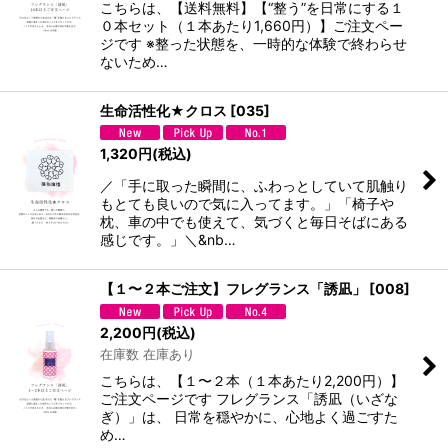
こちらは、【送料無料】【“整う”を日常にする１
０本セット（１本あたり1,660円）】ご注文ペー
ジです ※整った状態を、一時的な体験で終わらせ
ないため…
生命活性化★クロス
[
035
]
1,320
円
(税込)
／「手に取った瞬間に、ふわっとしていて肌触り
もとても良いので気に入ってます。」「椅子や
枕、車の中でも使えて、気づくと毎日そばにある
感じです。」＼&nb…
【１〜２本ご注文】フレグランス「誘凪」
[
008
]
2,200
円
(税込)
在庫数 在庫あり
こちらは、【１〜２本（１本あたり2,200円）】
ご注文ページです フレグランス「誘凪（いざな
ぎ）」は、 日常を穏やかに、心地よく過ごすた
め…