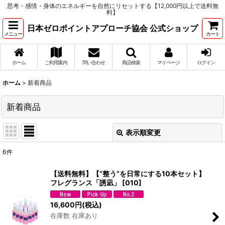
思考・感情・身体のエネルギーを自然にリセットする【12,000円以上で送料無
料】
日本ゼロポイントアプローチ協会 公式ショップ
メニュー
カート
ホーム
ご利用案内
問い合わせ
商品検索
マイページ
ログイン
ホーム
>
新着商品
新着商品
表示順変更
閉じる
6
件
表示数
:
【送料無料】【“整う”を日常にする10本セット】
フレグランス「誘凪」
[
010
]
並び順
:
16,600
円
(税込)
在庫数 在庫あり
絞り込む