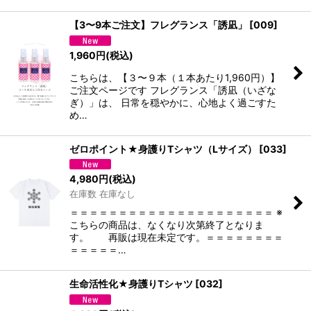
【3〜9本ご注文】フレグランス「誘凪」
[
009
]
1,960
円
(税込)
こちらは、【３〜９本（１本あたり1,960円）】
ご注文ページです フレグランス「誘凪（いざな
ぎ）」は、 日常を穏やかに、心地よく過ごすた
め…
ゼロポイント★身護りTシャツ（Lサイズ）
[
033
]
4,980
円
(税込)
在庫数 在庫なし
＝＝＝＝＝＝＝＝＝＝＝＝＝＝＝＝＝＝＝＝＝ ※
こちらの商品は、なくなり次第終了となりま
す。 再販は現在未定です。＝＝＝＝＝＝＝＝
＝＝＝＝＝…
生命活性化★身護りTシャツ
[
032
]